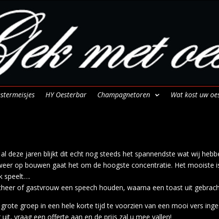
stermeisjes
HY Oesterbar
Champagnetoren
Wat kost uw oe
a al deze jaren blijkt dit echt nog steeds het spannendste wat wij heb
weer op bouwen gaat het om de hoogste concentratie. Het mooiste is
ek speelt….
stheer of gastvrouw een speech houden, waarna een toast uit gebrac
ote groep in een hele korte tijd te voorzien van een mooi vers ing
it, vraag een offerte aan en de prijs zal u mee vallen!